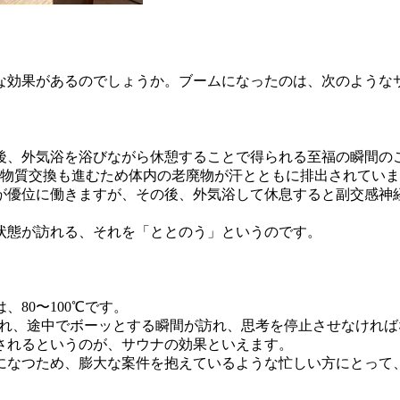
な効果があるのでしょうか。ブームになったのは、次のような
後、外気浴を浴びながら休憩することで得られる至福の瞬間の
の物質交換も進むため体内の老廃物が汗とともに排出されてい
が優位に働きますが、その後、外気浴して休息すると副交感神
状態が訪れる、それを「ととのう」というのです。
80〜100℃です。
とされ、途中でボーッとする瞬間が訪れ、思考を停止させなけれ
されるというのが、サウナの効果といえます。
になつため、膨大な案件を抱えているような忙しい方にとって