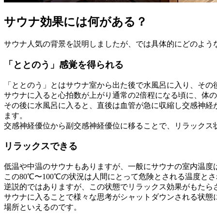
サウナ効果には何がある？
サウナ人気の背景を説明しましたが、では具体的にどのよう
「ととのう」感覚を得られる
「ととのう」とはサウナ室から出た後で水風呂に入り、その
サウナに入ると心拍数が上がり通常の2倍程になる頃に、体
その後に水風呂に入ると、直後は血管が急に収縮し交感神経
ます。
交感神経優位から副交感神経優位に移ることで、リラックス
リラックスできる
低温や中温のサウナもありますが、一般にサウナの室内温度は、
この80℃〜100℃の状況は人間にとって危険とされる温度
逆説的ではありますが、この状態でリラックス効果がもたら
サウナに入ることで様々な思考がシャットダウンされる状態
場所といえるのです。