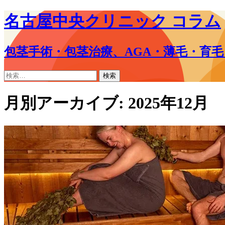
名古屋中央クリニック コラム
包茎手術・包茎治療、AGA・薄毛・育
コ
検
ン
索:
テ
月別アーカイブ: 2025年12月
ン
ツ
へ
ス
キ
ッ
プ