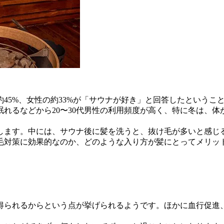
の約45%、女性の約33%が「サウナが好き」と回答したというこ
れるなどから20〜30代男性の利用頻度が高く、特に冬は、
します。中には、サウナ後に髪を洗うと、抜け毛が多いと感じ
毛対策に効果的なのか、どのような入り方が髪にとってメリッ
得られるからという点が挙げられるようです。ほかに血行促進