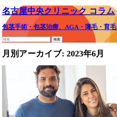
名古屋中央クリニック コラム
包茎手術・包茎治療、AGA・薄毛・育
コ
検
ン
索:
テ
月別アーカイブ: 2023年6月
ン
ツ
へ
ス
キ
ッ
プ