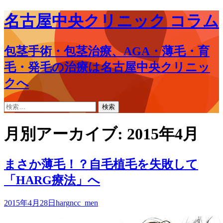
名古屋中央クリニック コラム
包茎手術・包茎治療、AGA・薄毛・育
毛・発毛の治療は名古屋中央クリニッ
クへ
コ
検
ン
索:
テ
月別アーカイブ: 2015年4月
ン
ツ
へ
まさか薄毛！？自毛植毛を失敗して
ス
「HARG療法」へ
キ
ッ
プ
2015年4月28日
harg
ncc_men