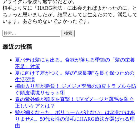
アサイクルを繰り返すのだとか。
植毛より先に「HARG療法」に出会えればよかったのに、と
ちょっと思いましたが、結果としては生えたので、満足して
います。あきらめないでよかったです。
検
索:
最近の投稿
夏バテは髪にも出る。食欲が落ちる季節の「髪の栄養
不足」対策
夏に向けて差がつく。髪の”成長期”を長く保つための
生活習慣
梅雨入り前が勝負！ ジメジメ季節の頭皮トラブルを防
ぐ頭皮環境リセット術
春の紫外線が頭皮を直撃！ UVダメージと薄毛を防ぐ
正しいケアとは？
髪が細くなった、ボリュームが出ない」は老化ではあ
りません。50代女性の薄毛にHARG療法が選ばれる理
由