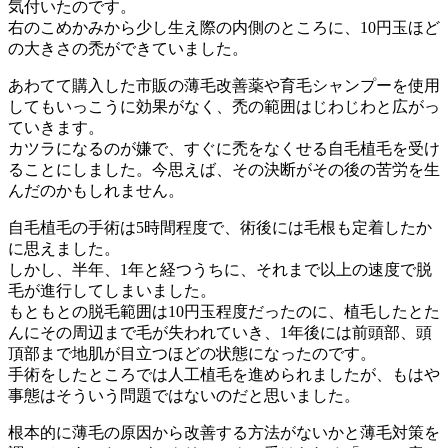
気付いたのです。
右のこめかみから少し生え際の内側のところに、10円玉ほど
の大きさの禿ができていました。
あわてて購入した市販の薄毛改善薬や育毛シャンプーを使用
してもいっこうに効果がなく、禿の範囲はじわじわと広がっ
ていきます。
カツラになるのが嫌で、すぐに禿をなくせる自毛植毛を受け
ることにしました。今思えば、その決断がその後の苦労を生
んだのかもしれません。
自毛植毛の手術は5時間程度で、術後には毛根も定着したか
に思えました。
しかし、半年、1年と経つうちに、それまで以上の速度で脱
毛が進行してしまいました。
もともとの脱毛範囲は10円玉程度だったのに、植毛したとた
んにその周辺まで毛が失われていき、1年後には前頭部、頭
頂部まで地肌が目立つほどの状態になったのです。
手術をしたところでは人工植毛を進められましたが、もはや
事態はそういう問題ではないのだと思いました。
根本的に薄毛の原因から改善する方法がないかと薄毛対策を