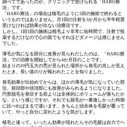
調べてであったのが、クリニックで受けられる「HARG療
法」です。
「HARG療法」の場合は植毛のように1回の施術で終わると
いうものではありません。月1回の注射を3か月から半年程度
受けなければ効果が出ない治療法です。
しかし、1回1回の施術は植毛より非常に短時間で、注射で投
薬するだけなので心の面でもそれほどダメージは感じません
でした。
薄毛が気になる部分に改善が見られだしたのは、「HARG療
法」での治療を開始してから4か月目のことです。
始まりの10円玉大の禿が見られた場所から発毛の兆しが見え
たとき、長い道のりが報われたことを知りました。
発毛効果が出始めてからは、ほかの薄毛が気になっていた部
位、前頭部や頭頂部にも改善がみられるようになりました。
円形脱毛を発症する前よりは全体的にボリュームが落ちたか
な、という感じですが、それでも脱毛が一番激しかった時期
に比べればまるで違います。きちんと頭全体を毛髪が覆って
いて、やっと自分に戻れたような気がします。
植毛と違って、いったん効果が現れたらその毛髪は自力でヘ