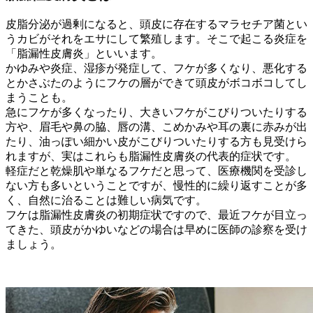
皮脂分泌が過剰になると、頭皮に存在するマラセチア菌とい
うカビがそれをエサにして繁殖します。そこで起こる炎症を
「脂漏性皮膚炎」といいます。
かゆみや炎症、湿疹が発症して、フケが多くなり、悪化する
とかさぶたのようにフケの層ができて頭皮がボコボコしてし
まうことも。
急にフケが多くなったり、大きいフケがこびりついたりする
方や、眉毛や鼻の脇、唇の溝、こめかみや耳の裏に赤みが出
たり、油っぽい細かい皮がこびりついたりする方も見受けら
れますが、実はこれらも脂漏性皮膚炎の代表的症状です。
軽症だと乾燥肌や単なるフケだと思って、医療機関を受診し
ない方も多いということですが、慢性的に繰り返すことが多
く、自然に治ることは難しい病気です。
フケは脂漏性皮膚炎の初期症状ですので、最近フケが目立っ
てきた、頭皮がかゆいなどの場合は早めに医師の診察を受け
ましょう。