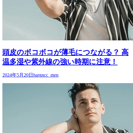
頭皮のボコボコが薄毛につながる？ 高
温多湿や紫外線の強い時期に注意！
2024年5月20日
harg
ncc_men