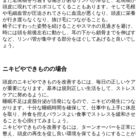
また老廃物をろ過する働きがあるリンパが滞ると、老廃物が
頭皮に現れてボコボコしてくることもあります。そして毛根
や毛細血管が圧迫されてさらに血流が悪くなり、頭皮に栄養
が行き渡らなくなり、抜け毛につながることも。
椅子にすわった姿勢を続けることやスマホの見過ぎを避け、
時には頭を前後左右に動かし、耳の下から鎖骨までを伸ばす
など、リンパ管が集中する部分をほぐしてあげると良いでし
ょう。
ニキビやできものの場合
頭皮のニキビやできものを改善するには、毎日の正しいケア
が重要になります。基本は規則正しい生活をして、ストレス
ケアに努めるように。
睡眠不足は皮脂分泌が活発になるので、ニキビの発生につな
がります。十分な睡眠時間を確保して、仕事中も上手に休息
を取り、外食を控えバランスよい食事でストレスを緩和させ
ることを心掛けてみましょう。
ニキビやできものを改善するには、ターンオーバーを正常に
整え、頭皮の再生を促し良い環境を保てるようにすることが