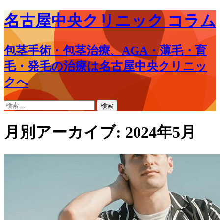
名古屋中央クリニック コラム
包茎手術・包茎治療、AGA・薄毛・育
毛・発毛の治療は名古屋中央クリニッ
クへ
コ
検
ン
索:
テ
月別アーカイブ: 2024年5月
ン
ツ
へ
ス
キ
ッ
プ