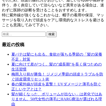
そのため、頭皮の腫れ方がおかしい、激しいかゆみや痛みを
伴う、赤く炎症していて治らないなど異常がある場合は、迷
わずに医師の診断を受けることをおすすめします。
特に紫外線が強くなるこれからは、帽子の着用や保湿、マッ
サージを取り入れで頭皮をケアし環境的なストレスを避ける
ことも意識してみて下さい。
検
索:
最近の投稿
夏バテは髪にも出る。食欲が落ちる季節の「髪の栄養
不足」対策
夏に向けて差がつく。髪の”成長期”を長く保つための
生活習慣
梅雨入り前が勝負！ ジメジメ季節の頭皮トラブルを防
ぐ頭皮環境リセット術
春の紫外線が頭皮を直撃！ UVダメージと薄毛を防ぐ
正しいケアとは？
髪が細くなった、ボリュームが出ない」は老化ではあ
りません。50代女性の薄毛にHARG療法が選ばれる理
由