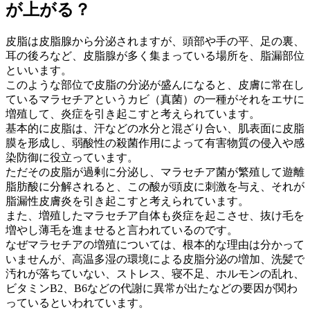
が上がる？
皮脂は皮脂腺から分泌されますが、頭部や手の平、足の裏、
耳の後ろなど、皮脂腺が多く集まっている場所を、脂漏部位
といいます。
このような部位で皮脂の分泌が盛んになると、皮膚に常在し
ているマラセチアというカビ（真菌）の一種がそれをエサに
増殖して、炎症を引き起こすと考えられています。
基本的に皮脂は、汗などの水分と混ざり合い、肌表面に皮脂
膜を形成し、弱酸性の殺菌作用によって有害物質の侵入や感
染防御に役立っています。
ただその皮脂が過剰に分泌し、マラセチア菌が繁殖して遊離
脂肪酸に分解されると、この酸が頭皮に刺激を与え、それが
脂漏性皮膚炎を引き起こすと考えられています。
また、増殖したマラセチア自体も炎症を起こさせ、抜け毛を
増やし薄毛を進ませると言われているのです。
なぜマラセチアの増殖については、根本的な理由は分かって
いませんが、高温多湿の環境による皮脂分泌の増加、洗髪で
汚れが落ちていない、ストレス、寝不足、ホルモンの乱れ、
ビタミンB2、B6などの代謝に異常が出たなどの要因が関わ
っているといわれています。