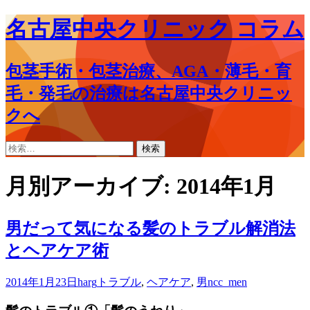
名古屋中央クリニック コラム
包茎手術・包茎治療、AGA・薄毛・育
毛・発毛の治療は名古屋中央クリニッ
クへ
コ
検
ン
索:
テ
月別アーカイブ: 2014年1月
ン
ツ
へ
男だって気になる髪のトラブル解消法
ス
とヘアケア術
キ
ッ
プ
2014年1月23日
harg
トラブル
,
ヘアケア
,
男
ncc_men