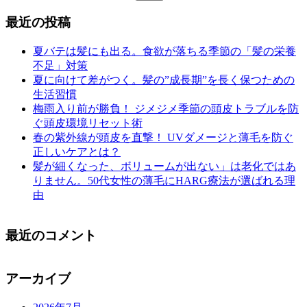
索:
最近の投稿
夏バテは髪にも出る。食欲が落ちる季節の「髪の栄養
不足」対策
夏に向けて差がつく。髪の”成長期”を長く保つための
生活習慣
梅雨入り前が勝負！ ジメジメ季節の頭皮トラブルを防
ぐ頭皮環境リセット術
春の紫外線が頭皮を直撃！ UVダメージと薄毛を防ぐ
正しいケアとは？
髪が細くなった、ボリュームが出ない」は老化ではあ
りません。50代女性の薄毛にHARG療法が選ばれる理
由
最近のコメント
アーカイブ