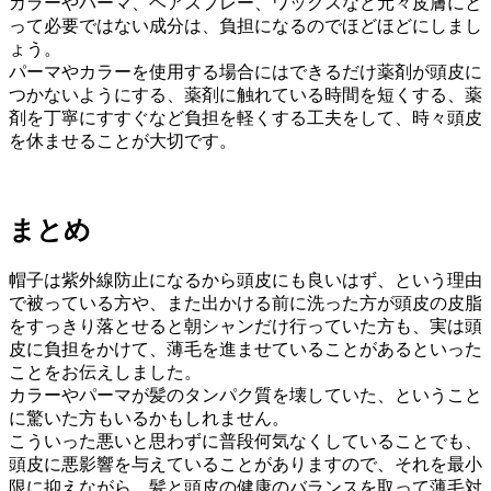
カラーやパーマ、ヘアスプレー、ワックスなど元々皮膚にと
って必要ではない成分は、負担になるのでほどほどにしまし
ょう。
パーマやカラーを使用する場合にはできるだけ薬剤が頭皮に
つかないようにする、薬剤に触れている時間を短くする、薬
剤を丁寧にすすぐなど負担を軽くする工夫をして、時々頭皮
を休ませることが大切です。
まとめ
帽子は紫外線防止になるから頭皮にも良いはず、という理由
で被っている方や、また出かける前に洗った方が頭皮の皮脂
をすっきり落とせると朝シャンだけ行っていた方も、実は頭
皮に負担をかけて、薄毛を進ませていることがあるといった
ことをお伝えしました。
カラーやパーマが髪のタンパク質を壊していた、ということ
に驚いた方もいるかもしれません。
こういった悪いと思わずに普段何気なくしていることでも、
頭皮に悪影響を与えていることがありますので、それを最小
限に抑えながら、髪と頭皮の健康のバランスを取って薄毛対