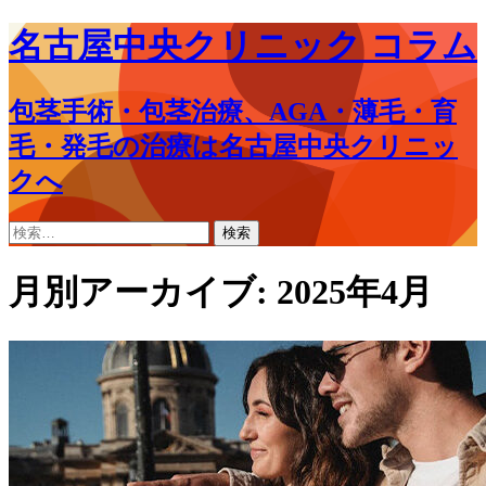
名古屋中央クリニック コラム
包茎手術・包茎治療、AGA・薄毛・育
毛・発毛の治療は名古屋中央クリニッ
クへ
コ
検
ン
索:
テ
月別アーカイブ: 2025年4月
ン
ツ
へ
ス
キ
ッ
プ