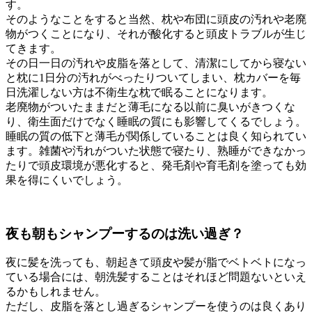
す。
そのようなことをすると当然、枕や布団に頭皮の汚れや老廃
物がつくことになり、それが酸化すると頭皮トラブルが生じ
てきます。
その日一日の汚れや皮脂を落として、清潔にしてから寝ない
と枕に1日分の汚れがべったりついてしまい、枕カバーを毎
日洗濯しない方は不衛生な枕で眠ることになります。
老廃物がついたままだと薄毛になる以前に臭いがきつくな
り、衛生面だけでなく睡眠の質にも影響してくるでしょう。
睡眠の質の低下と薄毛が関係していることは良く知られてい
ます。雑菌や汚れがついた状態で寝たり、熟睡ができなかっ
たりで頭皮環境が悪化すると、発毛剤や育毛剤を塗っても効
果を得にくいでしょう。
夜も朝もシャンプーするのは洗い過ぎ？
夜に髪を洗っても、朝起きて頭皮や髪が脂でベトベトになっ
ている場合には、朝洗髪することはそれほど問題ないといえ
るかもしれません。
ただし、皮脂を落とし過ぎるシャンプーを使うのは良くあり