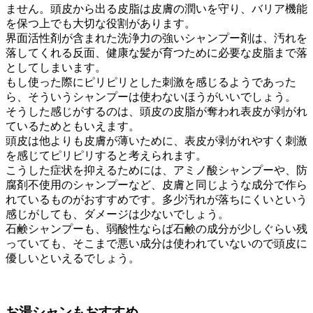
ません。頭皮から出る皮脂は皮膚の潤いを守り、バリア機能
を保つ上でも大切な役割があります。
界面活性剤が含まれた洗浄力の強いシャンプー剤は、汚れを
落してくれる反面、健康な髪が育つために必要な皮脂まで落
としてしまいます。
もし使った際にピリピリとした刺激を感じるようであった
ら、そういうシャンプーは使わないほうがいいでしょう。
そうした感じがするのは、頭皮の皮脂が奪われ表皮が剥がれ
ているためともいえます。
頭皮は他よりも皮膚が薄いために、表皮が剥がれやすく刺激
を感じてピリピリすると考えられます。
こうした症状を抑えるためには、アミノ酸シャンプーや、防
腐剤不使用のシャンプーなど、皮膚と同じような成分で作ら
れているものがおすすめです。多少汚れが落ちにくいという
感じがしても、ダメージは少ないでしょう。
石鹸シャンプーも、弱酸性ならば石鹸の成分が少しぐらい残
っていても、そこまで悪い成分は使われていないので頭皮に
優しいといえるでしょう。
お湯シャンもおすすめ