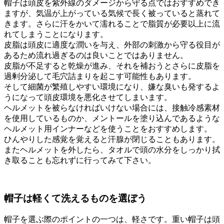
帽子は頭皮を紫外線のダメージから守る点ではおすすめでき
ますが、気温が上がっている気候で長く被っていると蒸れて
きます。さらに汗をかいて濡れることで脂質が必要以上に流
れてしまうことになります。
皮脂は頭皮に適度な潤いを与え、外部の刺激から守る役目が
あるため流れ過ぎるのは良いことではありません。
皮脂が不足すると乾燥が進み、それを補おうとさらに皮脂を
過剰分泌して毛穴詰まりを起こす可能性もあります。
そして細菌が繁殖しやすい環境になり、嫌な臭いも発するよ
うになって頭皮環境を悪化させてしまいます。
ヘルメットを被らなければいけない場合には、接触冷感素材
を使用しているものか、メントールを塗り込んであるような
ヘルメット用インナーなどを使うことをおすすめします。
ひんやりした感覚を覚えると汗腺が閉じることもあります。
またヘルメットを外したら、タオルで頭の水分をしっかり拭
き取ることも忘れずに行ってみて下さい。
帽子は軽くて洗えるものを選ぼう
帽子を選ぶ際のポイントの一つは、軽さです。重い帽子は頭