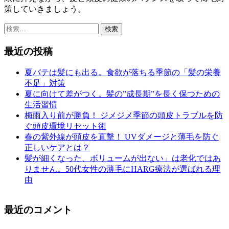
策していきましょう。
検
索:
最近の投稿
夏バテは髪にも出る。食欲が落ちる季節の「髪の栄養
不足」対策
夏に向けて差がつく。髪の”成長期”を長く保つための
生活習慣
梅雨入り前が勝負！ ジメジメ季節の頭皮トラブルを防
ぐ頭皮環境リセット術
春の紫外線が頭皮を直撃！ UVダメージと薄毛を防ぐ
正しいケアとは？
髪が細くなった、ボリュームが出ない」は老化ではあ
りません。50代女性の薄毛にHARG療法が選ばれる理
由
最近のコメント