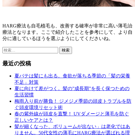
HARG療法も自毛植毛も、改善する確率が非常に高い薄毛治
療法となります。ここで紹介したことを参考にして、より自
分に適しているほうを選ぶようにしてくださいね。
検
索:
最近の投稿
夏バテは髪にも出る。食欲が落ちる季節の「髪の栄養
不足」対策
夏に向けて差がつく。髪の”成長期”を長く保つための
生活習慣
梅雨入り前が勝負！ ジメジメ季節の頭皮トラブルを防
ぐ頭皮環境リセット術
春の紫外線が頭皮を直撃！ UVダメージと薄毛を防ぐ
正しいケアとは？
髪が細くなった、ボリュームが出ない」は老化ではあ
りません。50代女性の薄毛にHARG療法が選ばれる理