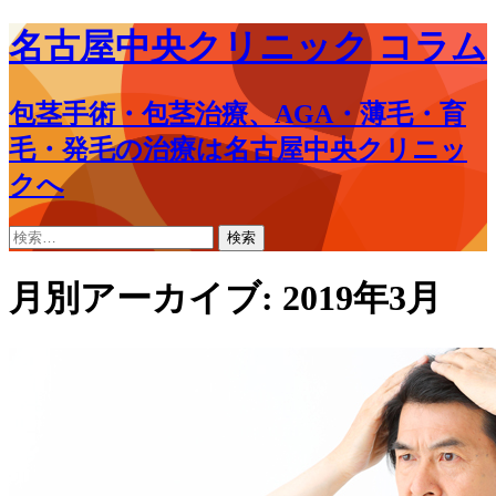
名古屋中央クリニック コラム
包茎手術・包茎治療、AGA・薄毛・育
毛・発毛の治療は名古屋中央クリニッ
クへ
コ
検
ン
索:
テ
月別アーカイブ: 2019年3月
ン
ツ
へ
ス
キ
ッ
プ