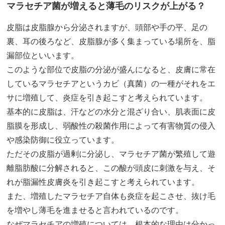
マラセチア菌が増えると薄毛のリスクが上がる？
皮脂は皮脂腺から分泌されますが、頭部や手の平、足の
裏、耳の後ろなど、皮脂腺が多く集まっている場所を、脂
漏部位といいます。
このような部位で皮脂の分泌が盛んになると、皮膚に常在
しているマラセチアというカビ（真菌）の一種がそれをエ
サに増殖して、炎症を引き起こすと考えられています。
基本的に皮脂は、汗などの水分と混ざり合い、肌表面に皮
脂膜を形成し、弱酸性の殺菌作用によって有害物質の侵入
や感染防御に役立っています。
ただその皮脂が過剰に分泌し、マラセチア菌が繁殖して遊
離脂肪酸に分解されると、この酸が頭皮に刺激を与え、そ
れが脂漏性皮膚炎を引き起こすと考えられています。
また、増殖したマラセチア自体も炎症を起こさせ、抜け毛
を増やし薄毛を進ませると言われているのです。
なぜマラセチアの増殖については、根本的な理由は分かっ