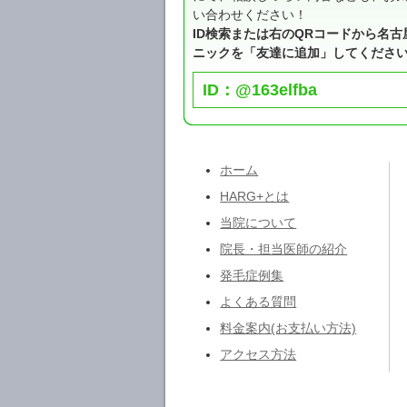
い合わせください！
ID検索または右のQRコードから名古
ニックを「友達に追加」してくださ
ID：@163elfba
ホーム
HARG+とは
当院について
院長・担当医師の紹介
発毛症例集
よくある質問
料金案内(お支払い方法)
アクセス方法