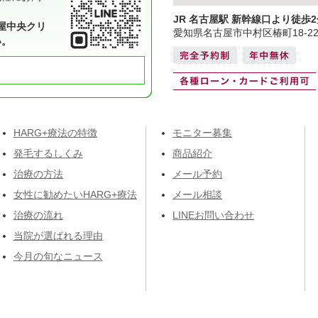
JR 名古屋駅 新幹線口より徒歩2
屋中央クリ
愛知県名古屋市中村区椿町18-2
い。
HARG+療法の特徴
モニター募集
発毛するしくみ
商品紹介
治療の方法
メール予約
女性に勧めたいHARG+療法
メール相談
治療の流れ
LINEお問い合わせ
当院が選ばれる理由
今月の旬なニュース