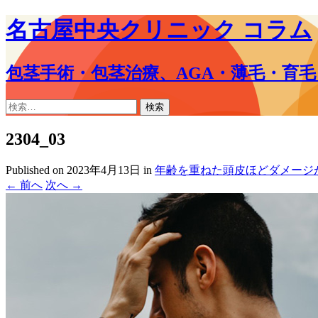
名古屋中央クリニック コラム
包茎手術・包茎治療、AGA・薄毛・育
コ
検
ン
索:
テ
2304_03
ン
ツ
Published on
2023年4月13日
in
年齢を重ねた頭皮ほどダメージ
へ
←
前へ
次へ
→
ス
キ
ッ
プ