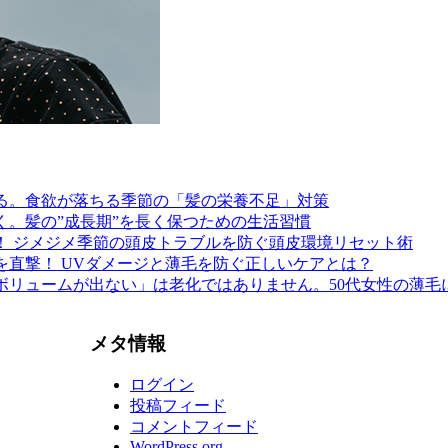
る。食欲が落ちる季節の「髪の栄養不足」対策
く。髪の”成長期”を長く保つための生活習慣
！ ジメジメ季節の頭皮トラブルを防ぐ頭皮環境リセット術
を直撃！ UVダメージと薄毛を防ぐ正しいケアとは？
ボリュームが出ない」は老化ではありません。50代女性の薄毛
メタ情報
ログイン
投稿フィード
コメントフィード
WordPress.org