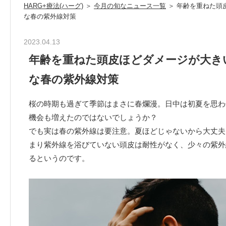
HARG+療法(ハーグ)
＞
今月の旬なニュース一覧
＞ 年齢を重ねた頭
な春の紫外線対策
2023.04.13
年齢を重ねた頭皮ほどダメージが大き
な春の紫外線対策
桜の時期も過ぎて季節はまさに春爛漫。日中は初夏を思わ
機会も増えたのではないでしょうか？
でも実は春の紫外線は要注意。夏ほどじゃないから大丈夫
まり紫外線を浴びていない頭皮は耐性がなく、少々の紫外
るというのです。