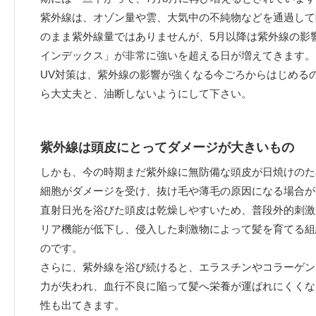
紫外線は、オゾン量や雲、大気中の不純物などを通過して
のまま紫外線量ではありませんが、5月以降は紫外線の影
インデックス」が非常に強いを超える日が増えてきます。
UV対策は、紫外線の影響が強くなる今ごろからはじめる
ら大丈夫と、油断しないようにして下さい。
紫外線は頭皮にとってダメージが大きいもの
しかも、今の時期まだ紫外線に無防備な頭皮が日焼けのた
細胞がダメージを受け、抜け毛や薄毛の原因になる場合が
直射日光を浴びた頭皮は乾燥しやすいため、普段外的刺激
リア機能が低下し、侵入した刺激物によって髪を育てる組
のです。
さらに、紫外線を浴び続けると、エラスチンやコラーゲン
力が失われ、血行不良に陥って髪へ栄養が運ばれにくくな
性も出てきます。