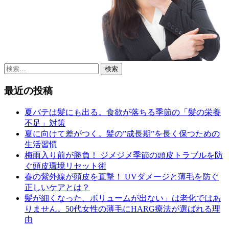
検
索:
最近の投稿
夏バテは髪にも出る。食欲が落ちる季節の「髪の栄養
不足」対策
夏に向けて差がつく。髪の”成長期”を長く保つための
生活習慣
梅雨入り前が勝負！ ジメジメ季節の頭皮トラブルを防
ぐ頭皮環境リセット術
春の紫外線が頭皮を直撃！ UVダメージと薄毛を防ぐ
正しいケアとは？
髪が細くなった、ボリュームが出ない」は老化ではあ
りません。50代女性の薄毛にHARG療法が選ばれる理
由