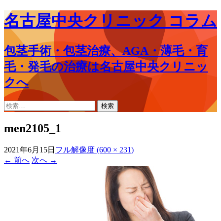
名古屋中央クリニック コラム
包茎手術・包茎治療、AGA・薄毛・育
毛・発毛の治療は名古屋中央クリニッ
クへ
コ
検
ン
索:
テ
men2105_1
ン
ツ
2021年6月15日
フル解像度 (600 × 231)
へ
←
前へ
次へ
→
ス
キ
ッ
プ