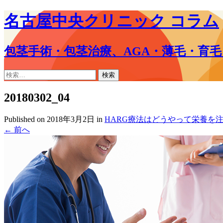
名古屋中央クリニック コラム
包茎手術・包茎治療、AGA・薄毛・育
コ
検
ン
索:
テ
20180302_04
ン
ツ
Published on
2018年3月2日
in
HARG療法はどうやって栄養を
へ
←
前へ
ス
キ
ッ
プ