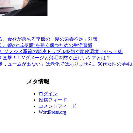
る。食欲が落ちる季節の「髪の栄養不足」対策
く。髪の”成長期”を長く保つための生活習慣
！ ジメジメ季節の頭皮トラブルを防ぐ頭皮環境リセット術
を直撃！ UVダメージと薄毛を防ぐ正しいケアとは？
ボリュームが出ない」は老化ではありません。50代女性の薄毛
メタ情報
ログイン
投稿フィード
コメントフィード
WordPress.org