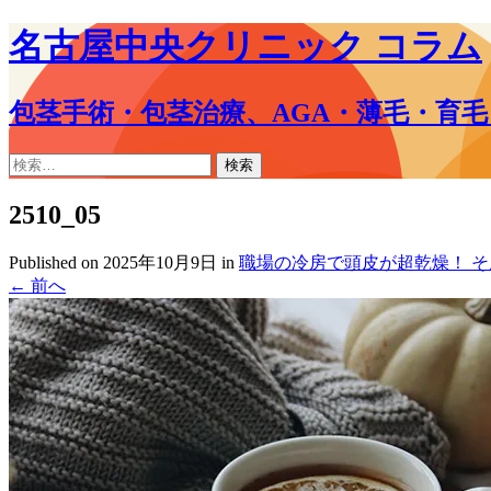
名古屋中央クリニック コラム
包茎手術・包茎治療、AGA・薄毛・育
コ
検
ン
索:
テ
2510_05
ン
ツ
Published on
2025年10月9日
in
職場の冷房で頭皮が超乾燥！ そ
へ
←
前へ
ス
キ
ッ
プ