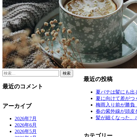
検
最近の投稿
索:
最近のコメント
夏バテは髪にも出
夏に向けて差がつ
梅雨入り前が勝負
アーカイブ
春の紫外線が頭皮
髪が細くなった、
2026年7月
2026年6月
2026年5月
カテゴリー