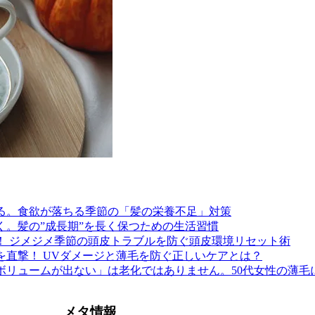
る。食欲が落ちる季節の「髪の栄養不足」対策
く。髪の”成長期”を長く保つための生活習慣
！ ジメジメ季節の頭皮トラブルを防ぐ頭皮環境リセット術
を直撃！ UVダメージと薄毛を防ぐ正しいケアとは？
ボリュームが出ない」は老化ではありません。50代女性の薄毛
メタ情報