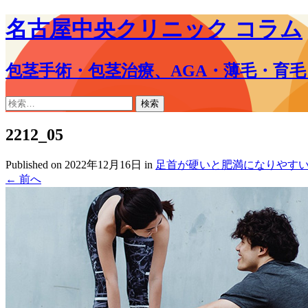
名古屋中央クリニック コラム
包茎手術・包茎治療、AGA・薄毛・育
コ
検
ン
索:
テ
2212_05
ン
ツ
Published on
2022年12月16日
in
足首が硬いと肥満になりやすい
へ
←
前へ
ス
キ
ッ
プ