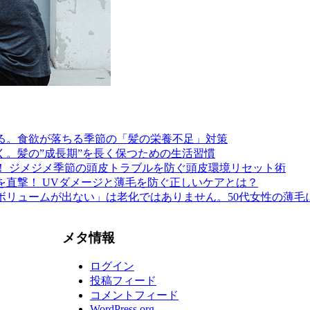
る。食欲が落ちる季節の「髪の栄養不足」対策
く。髪の”成長期”を長く保つための生活習慣
！ ジメジメ季節の頭皮トラブルを防ぐ頭皮環境リセット術
を直撃！ UVダメージと薄毛を防ぐ正しいケアとは？
ボリュームが出ない」は老化ではありません。50代女性の薄毛
メタ情報
ログイン
投稿フィード
コメントフィード
WordPress.org