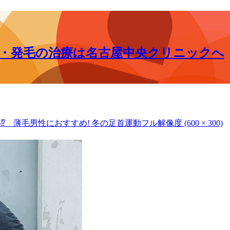
毛・発毛の治療は名古屋中央クリニックへ
⁉ 薄毛男性におすすめ! 冬の足首運動
フル解像度 (600 × 300)