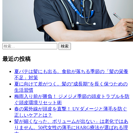
検
索:
最近の投稿
夏バテは髪にも出る。食欲が落ちる季節の「髪の栄養
不足」対策
夏に向けて差がつく。髪の”成長期”を長く保つための
生活習慣
梅雨入り前が勝負！ ジメジメ季節の頭皮トラブルを防
ぐ頭皮環境リセット術
春の紫外線が頭皮を直撃！ UVダメージと薄毛を防ぐ
正しいケアとは？
髪が細くなった、ボリュームが出ない」は老化ではあ
りません。50代女性の薄毛にHARG療法が選ばれる理