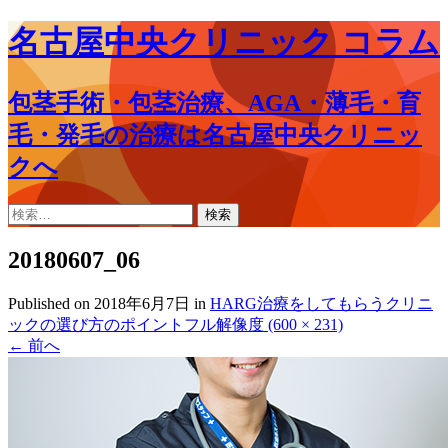
名古屋中央クリニック コラム
包茎手術・包茎治療、AGA・薄毛・育
毛・発毛の治療は名古屋中央クリニッ
クへ
コ
検
ン
索:
テ
20180607_06
ン
ツ
Published on
2018年6月7日
in
HARG治療をしてもらうクリニ
へ
ックの選び方のポイント
フル解像度 (600 × 231)
ス
←
前へ
キ
ッ
プ