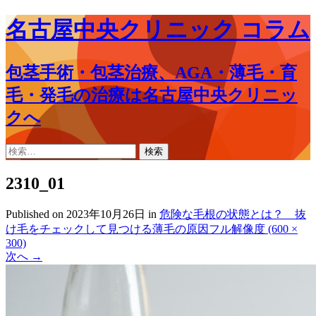
名古屋中央クリニック コラム
包茎手術・包茎治療、AGA・薄毛・育
毛・発毛の治療は名古屋中央クリニッ
クへ
コ
検
ン
索:
テ
2310_01
ン
ツ
Published on
2023年10月26日
in
危険な毛根の状態とは？ 抜
へ
け毛をチェックして見つける薄毛の原因
フル解像度 (600 ×
ス
300)
キ
次へ
→
ッ
プ