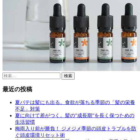
検
索:
最近の投稿
夏バテは髪にも出る。食欲が落ちる季節の「髪の栄養
不足」対策
夏に向けて差がつく。髪の”成長期”を長く保つための
生活習慣
梅雨入り前が勝負！ ジメジメ季節の頭皮トラブルを防
ぐ頭皮環境リセット術