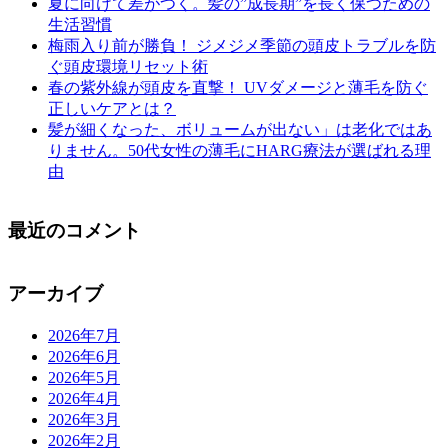
夏に向けて差がつく。髪の”成長期”を長く保つための
生活習慣
梅雨入り前が勝負！ ジメジメ季節の頭皮トラブルを防
ぐ頭皮環境リセット術
春の紫外線が頭皮を直撃！ UVダメージと薄毛を防ぐ
正しいケアとは？
髪が細くなった、ボリュームが出ない」は老化ではあ
りません。50代女性の薄毛にHARG療法が選ばれる理
由
最近のコメント
アーカイブ
2026年7月
2026年6月
2026年5月
2026年4月
2026年3月
2026年2月