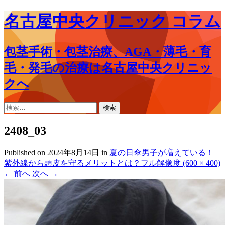
名古屋中央クリニック コラム
包茎手術・包茎治療、AGA・薄毛・育
毛・発毛の治療は名古屋中央クリニッ
クへ
コ
検
ン
索:
テ
2408_03
ン
ツ
Published on
2024年8月14日
in
夏の日傘男子が増えている！
へ
紫外線から頭皮を守るメリットとは？
フル解像度 (600 × 400)
ス
←
前へ
次へ
→
キ
ッ
プ