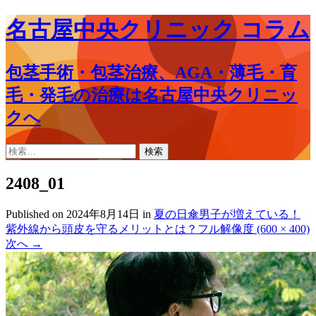
名古屋中央クリニック コラム
包茎手術・包茎治療、AGA・薄毛・育
毛・発毛の治療は名古屋中央クリニッ
クへ
コ
検
ン
索:
テ
2408_01
ン
ツ
Published on
2024年8月14日
in
夏の日傘男子が増えている！
へ
紫外線から頭皮を守るメリットとは？
フル解像度 (600 × 400)
ス
次へ
→
キ
ッ
プ