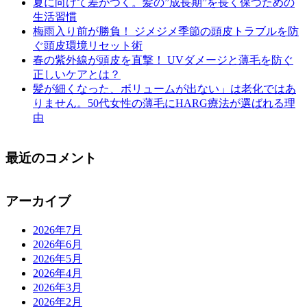
夏に向けて差がつく。髪の”成長期”を長く保つための
生活習慣
梅雨入り前が勝負！ ジメジメ季節の頭皮トラブルを防
ぐ頭皮環境リセット術
春の紫外線が頭皮を直撃！ UVダメージと薄毛を防ぐ
正しいケアとは？
髪が細くなった、ボリュームが出ない」は老化ではあ
りません。50代女性の薄毛にHARG療法が選ばれる理
由
最近のコメント
アーカイブ
2026年7月
2026年6月
2026年5月
2026年4月
2026年3月
2026年2月