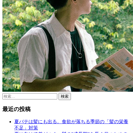
検
索:
最近の投稿
夏バテは髪にも出る。食欲が落ちる季節の「髪の栄養
不足」対策