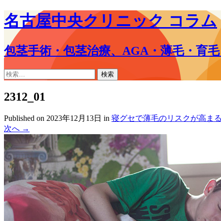
名古屋中央クリニック コラム
包茎手術・包茎治療、AGA・薄毛・育
コ
検
ン
索:
テ
2312_01
ン
ツ
Published on
2023年12月13日
in
寝グセで薄毛のリスクが高まる
へ
次へ
→
ス
キ
ッ
プ