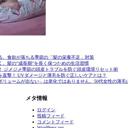
る。食欲が落ちる季節の「髪の栄養不足」対策
く。髪の”成長期”を長く保つための生活習慣
！ ジメジメ季節の頭皮トラブルを防ぐ頭皮環境リセット術
を直撃！ UVダメージと薄毛を防ぐ正しいケアとは？
ボリュームが出ない」は老化ではありません。50代女性の薄毛
メタ情報
ログイン
投稿フィード
コメントフィード
WordPress.org