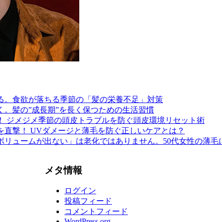
る。食欲が落ちる季節の「髪の栄養不足」対策
く。髪の”成長期”を長く保つための生活習慣
！ ジメジメ季節の頭皮トラブルを防ぐ頭皮環境リセット術
を直撃！ UVダメージと薄毛を防ぐ正しいケアとは？
ボリュームが出ない」は老化ではありません。50代女性の薄毛
メタ情報
ログイン
投稿フィード
コメントフィード
WordPress.org