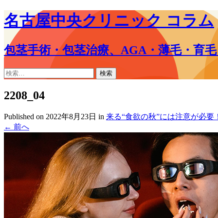
名古屋中央クリニック コラム
包茎手術・包茎治療、AGA・薄毛・育
コ
検
ン
索:
テ
2208_04
ン
ツ
Published on
2022年8月23日
in
来る“食欲の秋”には注意が必要
へ
←
前へ
ス
キ
ッ
プ