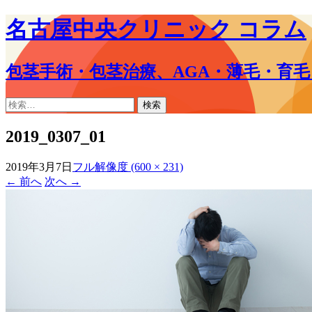
名古屋中央クリニック コラム
包茎手術・包茎治療、AGA・薄毛・育
コ
検
ン
索:
テ
2019_0307_01
ン
ツ
2019年3月7日
フル解像度 (600 × 231)
へ
←
前へ
次へ
→
ス
キ
ッ
プ