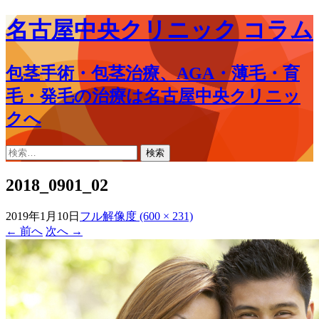
名古屋中央クリニック コラム
包茎手術・包茎治療、AGA・薄毛・育
毛・発毛の治療は名古屋中央クリニッ
クへ
コ
検
ン
索:
テ
2018_0901_02
ン
ツ
2019年1月10日
フル解像度 (600 × 231)
へ
←
前へ
次へ
→
ス
キ
ッ
プ