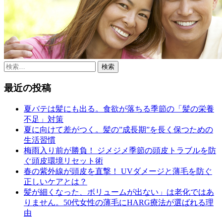
検
索:
最近の投稿
夏バテは髪にも出る。食欲が落ちる季節の「髪の栄養
不足」対策
夏に向けて差がつく。髪の”成長期”を長く保つための
生活習慣
梅雨入り前が勝負！ ジメジメ季節の頭皮トラブルを防
ぐ頭皮環境リセット術
春の紫外線が頭皮を直撃！ UVダメージと薄毛を防ぐ
正しいケアとは？
髪が細くなった、ボリュームが出ない」は老化ではあ
りません。50代女性の薄毛にHARG療法が選ばれる理
由