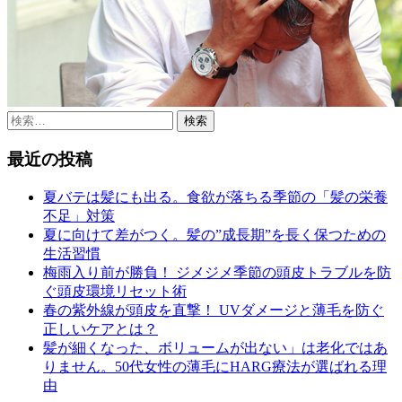
検
索:
最近の投稿
夏バテは髪にも出る。食欲が落ちる季節の「髪の栄養
不足」対策
夏に向けて差がつく。髪の”成長期”を長く保つための
生活習慣
梅雨入り前が勝負！ ジメジメ季節の頭皮トラブルを防
ぐ頭皮環境リセット術
春の紫外線が頭皮を直撃！ UVダメージと薄毛を防ぐ
正しいケアとは？
髪が細くなった、ボリュームが出ない」は老化ではあ
りません。50代女性の薄毛にHARG療法が選ばれる理
由