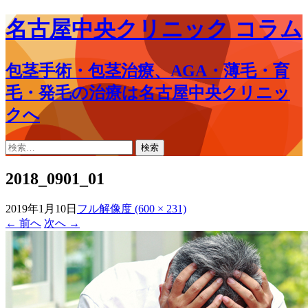
名古屋中央クリニック コラム
包茎手術・包茎治療、AGA・薄毛・育
毛・発毛の治療は名古屋中央クリニッ
クへ
コ
検
ン
索:
テ
2018_0901_01
ン
ツ
2019年1月10日
フル解像度 (600 × 231)
へ
←
前へ
次へ
→
ス
キ
ッ
プ