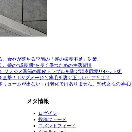
る。食欲が落ちる季節の「髪の栄養不足」対策
く。髪の”成長期”を長く保つための生活習慣
！ ジメジメ季節の頭皮トラブルを防ぐ頭皮環境リセット術
を直撃！ UVダメージと薄毛を防ぐ正しいケアとは？
ボリュームが出ない」は老化ではありません。50代女性の薄毛
メタ情報
ログイン
投稿フィード
コメントフィード
WordPress.org