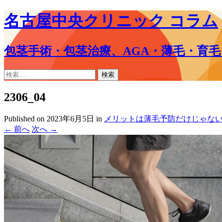
名古屋中央クリニック コラム
包茎手術・包茎治療、AGA・薄毛・育
コ
検
ン
索:
テ
2306_04
ン
ツ
Published on
2023年6月5日
in
メリットは薄毛予防だけじゃな
へ
←
前へ
次へ
→
ス
キ
ッ
プ