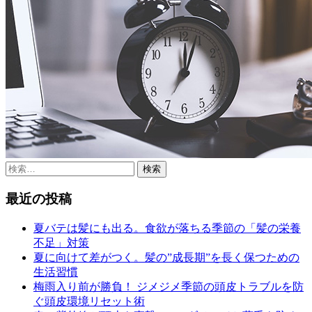
検
索:
最近の投稿
夏バテは髪にも出る。食欲が落ちる季節の「髪の栄養
不足」対策
夏に向けて差がつく。髪の”成長期”を長く保つための
生活習慣
梅雨入り前が勝負！ ジメジメ季節の頭皮トラブルを防
ぐ頭皮環境リセット術