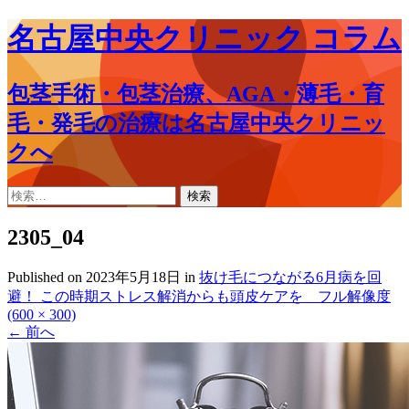
名古屋中央クリニック コラム
包茎手術・包茎治療、AGA・薄毛・育
毛・発毛の治療は名古屋中央クリニッ
クへ
コ
検
ン
索:
テ
2305_04
ン
ツ
Published on
2023年5月18日
in
抜け毛につながる6月病を回
へ
避！ この時期ストレス解消からも頭皮ケアを
フル解像度
ス
(600 × 300)
キ
←
前へ
ッ
プ