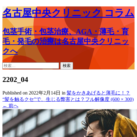
名古屋中央クリニック コラム
包茎手術・包茎治療、AGA・薄毛・育
毛・発毛の治療は名古屋中央クリニッ
クへ
コ
検
ン
索:
テ
2202_04
ン
ツ
Published on
2022年2月14日
in
髪をかきあげると薄毛に！？
へ
“髪を触るクセ”で、生じる弊害とは？
フル解像度 (600 × 300)
ス
←
前へ
キ
ッ
プ