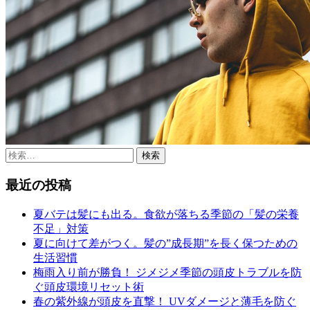
検
索:
最近の投稿
夏バテは髪にも出る。食欲が落ちる季節の「髪の栄養
不足」対策
夏に向けて差がつく。髪の”成長期”を長く保つための
生活習慣
梅雨入り前が勝負！ ジメジメ季節の頭皮トラブルを防
ぐ頭皮環境リセット術
春の紫外線が頭皮を直撃！ UVダメージと薄毛を防ぐ