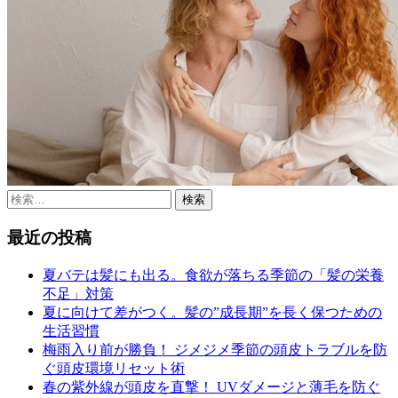
検
索:
最近の投稿
夏バテは髪にも出る。食欲が落ちる季節の「髪の栄養
不足」対策
夏に向けて差がつく。髪の”成長期”を長く保つための
生活習慣
梅雨入り前が勝負！ ジメジメ季節の頭皮トラブルを防
ぐ頭皮環境リセット術
春の紫外線が頭皮を直撃！ UVダメージと薄毛を防ぐ