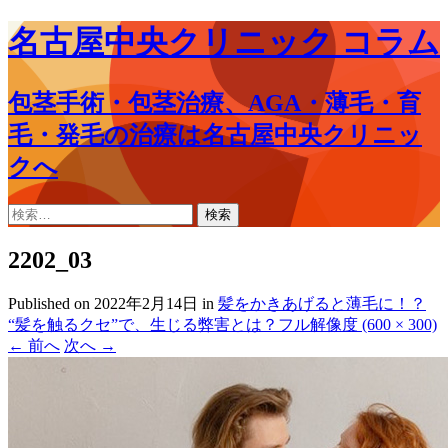
名古屋中央クリニック コラム
包茎手術・包茎治療、AGA・薄毛・育
毛・発毛の治療は名古屋中央クリニッ
クへ
コ
検
ン
索:
テ
2202_03
ン
ツ
Published on
2022年2月14日
in
髪をかきあげると薄毛に！？
へ
“髪を触るクセ”で、生じる弊害とは？
フル解像度 (600 × 300)
ス
←
前へ
次へ
→
キ
ッ
プ