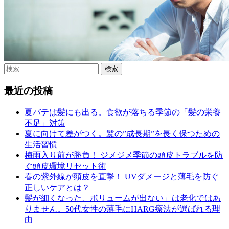
検
索:
最近の投稿
夏バテは髪にも出る。食欲が落ちる季節の「髪の栄養
不足」対策
夏に向けて差がつく。髪の”成長期”を長く保つための
生活習慣
梅雨入り前が勝負！ ジメジメ季節の頭皮トラブルを防
ぐ頭皮環境リセット術
春の紫外線が頭皮を直撃！ UVダメージと薄毛を防ぐ
正しいケアとは？
髪が細くなった、ボリュームが出ない」は老化ではあ
りません。50代女性の薄毛にHARG療法が選ばれる理
由