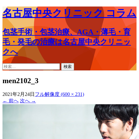
名古屋中央クリニック コラム
包茎手術・包茎治療、AGA・薄毛・育
毛・発毛の治療は名古屋中央クリニッ
クへ
コ
検
ン
索:
テ
men2102_3
ン
ツ
2021年2月24日
フル解像度 (600 × 231)
へ
←
前へ
次へ
→
ス
キ
ッ
プ