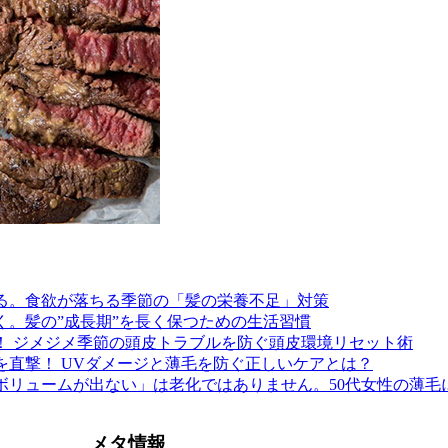
る。食欲が落ちる季節の「髪の栄養不足」対策
く。髪の”成長期”を長く保つための生活習慣
！ ジメジメ季節の頭皮トラブルを防ぐ頭皮環境リセット術
を直撃！ UVダメージと薄毛を防ぐ正しいケアとは？
ボリュームが出ない」は老化ではありません。50代女性の薄毛
メタ情報