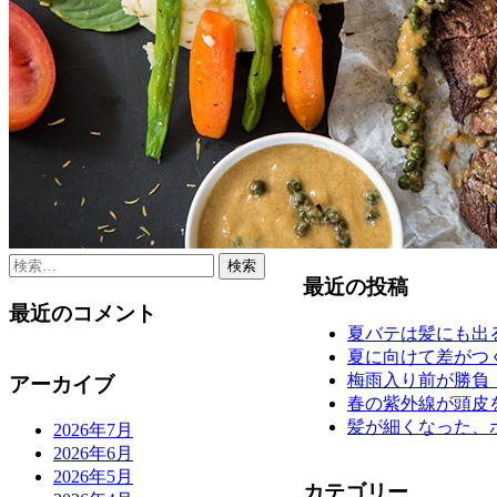
検
最近の投稿
索:
最近のコメント
夏バテは髪にも出
夏に向けて差がつ
梅雨入り前が勝負
アーカイブ
春の紫外線が頭皮
髪が細くなった、
2026年7月
2026年6月
2026年5月
カテゴリー