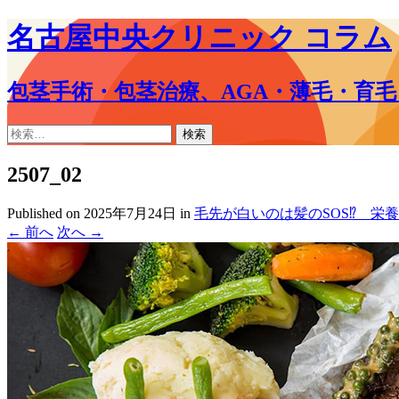
名古屋中央クリニック コラム
包茎手術・包茎治療、AGA・薄毛・育
コ
検
ン
索:
テ
2507_02
ン
ツ
Published on
2025年7月24日
in
毛先が白いのは髪のSOS⁉ 栄
へ
←
前へ
次へ
→
ス
キ
ッ
プ