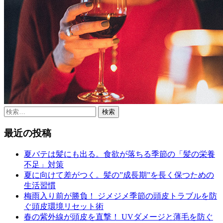
検
索:
最近の投稿
夏バテは髪にも出る。食欲が落ちる季節の「髪の栄養
不足」対策
夏に向けて差がつく。髪の”成長期”を長く保つための
生活習慣
梅雨入り前が勝負！ ジメジメ季節の頭皮トラブルを防
ぐ頭皮環境リセット術
春の紫外線が頭皮を直撃！ UVダメージと薄毛を防ぐ