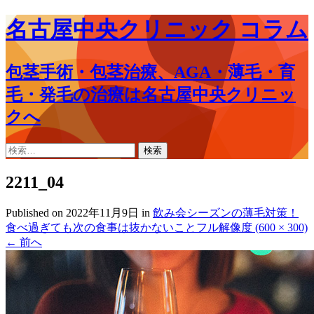
名古屋中央クリニック コラム
包茎手術・包茎治療、AGA・薄毛・育
毛・発毛の治療は名古屋中央クリニッ
クへ
コ
検
ン
索:
テ
2211_04
ン
ツ
Published on
2022年11月9日
in
飲み会シーズンの薄毛対策！
へ
食べ過ぎても次の食事は抜かないこと
フル解像度 (600 × 300)
ス
←
前へ
キ
ッ
プ