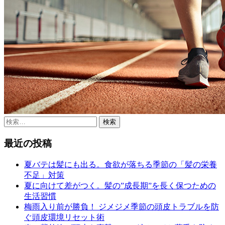
検
索:
最近の投稿
夏バテは髪にも出る。食欲が落ちる季節の「髪の栄養
不足」対策
夏に向けて差がつく。髪の”成長期”を長く保つための
生活習慣
梅雨入り前が勝負！ ジメジメ季節の頭皮トラブルを防
ぐ頭皮環境リセット術