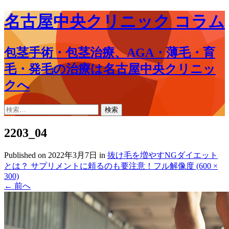
名古屋中央クリニック コラム
包茎手術・包茎治療、AGA・薄毛・育
毛・発毛の治療は名古屋中央クリニッ
クへ
コ
検
ン
索:
テ
2203_04
ン
ツ
Published on
2022年3月7日
in
抜け毛を増やすNGダイエット
へ
とは？ サプリメントに頼るのも要注意！
フル解像度 (600 ×
ス
300)
キ
←
前へ
ッ
プ