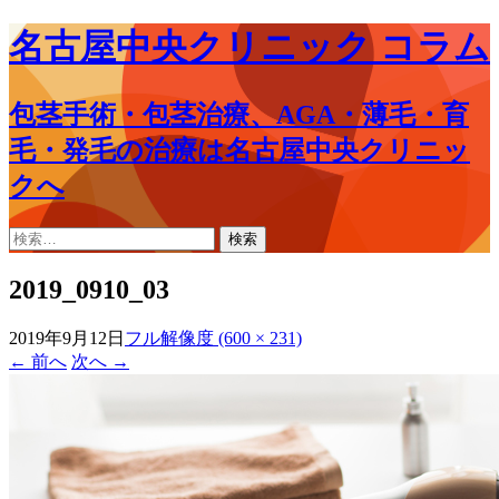
名古屋中央クリニック コラム
包茎手術・包茎治療、AGA・薄毛・育
毛・発毛の治療は名古屋中央クリニッ
クへ
コ
検
ン
索:
テ
2019_0910_03
ン
ツ
2019年9月12日
フル解像度 (600 × 231)
へ
←
前へ
次へ
→
ス
キ
ッ
プ