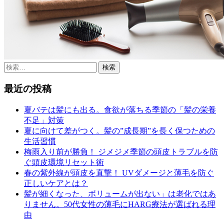
検
索:
最近の投稿
夏バテは髪にも出る。食欲が落ちる季節の「髪の栄養
不足」対策
夏に向けて差がつく。髪の”成長期”を長く保つための
生活習慣
梅雨入り前が勝負！ ジメジメ季節の頭皮トラブルを防
ぐ頭皮環境リセット術
春の紫外線が頭皮を直撃！ UVダメージと薄毛を防ぐ
正しいケアとは？
髪が細くなった、ボリュームが出ない」は老化ではあ
りません。50代女性の薄毛にHARG療法が選ばれる理
由