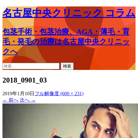
名古屋中央クリニック コラム
包茎手術・包茎治療、AGA・薄毛・育
毛・発毛の治療は名古屋中央クリニッ
クへ
コ
検
ン
索:
テ
2018_0901_03
ン
ツ
2019年1月10日
フル解像度 (600 × 231)
へ
←
前へ
次へ
→
ス
キ
ッ
プ