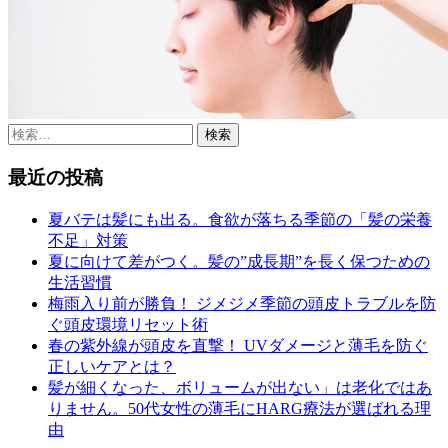
検
索:
最近の投稿
夏バテは髪にも出る。食欲が落ちる季節の「髪の栄養
不足」対策
夏に向けて差がつく。髪の”成長期”を長く保つための
生活習慣
梅雨入り前が勝負！ ジメジメ季節の頭皮トラブルを防
ぐ頭皮環境リセット術
春の紫外線が頭皮を直撃！ UVダメージと薄毛を防ぐ
正しいケアとは？
髪が細くなった、ボリュームが出ない」は老化ではあ
りません。50代女性の薄毛にHARG療法が選ばれる理
由