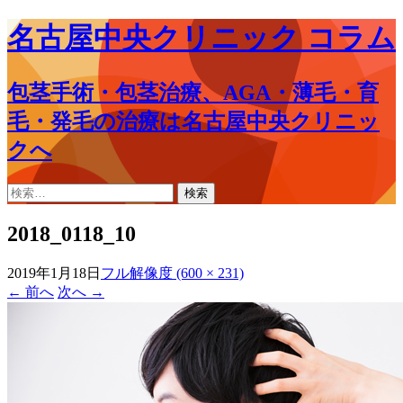
名古屋中央クリニック コラム
包茎手術・包茎治療、AGA・薄毛・育
毛・発毛の治療は名古屋中央クリニッ
クへ
コ
検
ン
索:
テ
2018_0118_10
ン
ツ
2019年1月18日
フル解像度 (600 × 231)
へ
←
前へ
次へ
→
ス
キ
ッ
プ