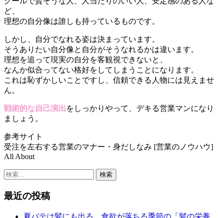
クールで賢そうな人、人当たりのいい人、安定感のある人な
ど、
理想の自分像は誰しも持っているものです。
しかし、自分でなれる姿は決まっています。
そうありたい自分像と自分がそうなれるかは違います。
理想を追って現実の自分を客観視できないと、
なんか似合ってない格好をしてしまうことになります。
これは恥ずかしいことですし、信頼できる人物には見えませ
ん。
戦術的な自己演出
をしっかりやって、デキる営業マンになり
ましょう。
参考サイト
受注を左右する営業のマナー・身だしなみ [営業のノウハウ]
All About
検
索:
最近の投稿
夏バテは髪にも出る。食欲が落ちる季節の「髪の栄養