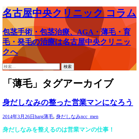
名古屋中央クリニック コラム
包茎手術・包茎治療、AGA・薄毛・育
毛・発毛の治療は名古屋中央クリニッ
クへ
コ
検
ン
索:
テ
「薄毛」タグアーカイブ
ン
ツ
へ
身だしなみの整った営業マンになろう
ス
キ
2014年3月26日
harg
薄毛
,
身だしなみ
ncc_men
ッ
プ
身だしなみを整えるのは営業マンの仕事！