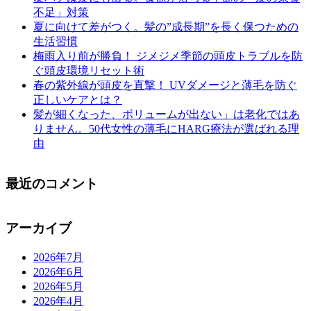
不足」対策
夏に向けて差がつく。髪の”成長期”を長く保つための
生活習慣
梅雨入り前が勝負！ ジメジメ季節の頭皮トラブルを防
ぐ頭皮環境リセット術
春の紫外線が頭皮を直撃！ UVダメージと薄毛を防ぐ
正しいケアとは？
髪が細くなった、ボリュームが出ない」は老化ではあ
りません。50代女性の薄毛にHARG療法が選ばれる理
由
最近のコメント
アーカイブ
2026年7月
2026年6月
2026年5月
2026年4月