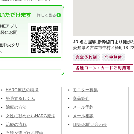
NEアプリ
気軽にお問
JR 名古屋駅 新幹線口より徒歩2
屋中央クリ
愛知県名古屋市中村区椿町18-2
い。
HARG療法の特徴
モニター募集
発毛するしくみ
商品紹介
治療の方法
メール予約
女性に勧めたいHARG療法
メール相談
治療の流れ
LINEお問い合わせ
当院が選ばれる理由