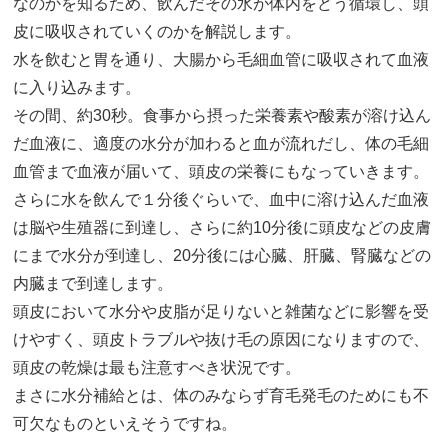
なのかを知るため、飲んだその水が体内をどう循環し、頭
皮に吸収されていくのかを解説します。
水を飲むと胃を通り、大腸から毛細血管に吸収されて血液
に入り込みます。
その間、約30秒。食事から摂った栄養素や酸素が溶け込ん
だ血液に、適度の水分が加わると血が流れだし、体の毛細
血管まで血液が届いて、頭皮の栄養にもなっていきます。
さらに水を飲んで１分後ぐらいで、血中に溶け込んだ血液
は脳や生殖器に到達し、さらに約10分後に頭皮などの皮膚
にまで水分が到達し、20分後には心臓、肝臓、腎臓などの
内臓まで到達します。
頭皮において水分や皮脂が足りないと雑菌などに影響を受
けやすく、頭皮トラブルや抜け毛の原因になりますので、
頭皮の乾燥は最も注意すべき状況です。
まさに水分補給とは、体のみならず育毛発毛のためにも不
可欠なものといえそうですね。