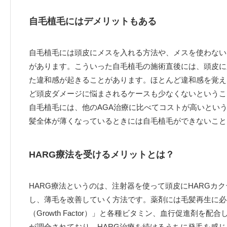
自毛植毛にはデメリットもある
自毛植毛には頭皮にメスを入れる方法や、メスを使わない
があります。こういった自毛植毛の施術直後には、頭皮に
た違和感が起きることがあります。ほとんど違和感を覚え
ど頭皮ダメージに悩まされるケースも少なくないというこ
自毛植毛には、他のAGA治療に比べてコストが高いとい
髪全体が薄くなっているときには自毛植毛ができないこと
HARG療法を受けるメリットとは？
HARG療法というのは、注射器を使って頭皮にHARGカ
し、薄毛を改善していく方法です。薬剤には毛髪再生に必
（Growth Factor）」と各種ビタミン、血行促進剤を配
が調合されており、HARG治療を続けるうちに発毛を感