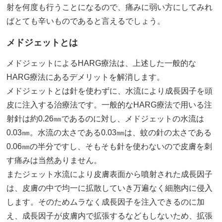
射を何度も行うことになるので、痛みに弱い方にしてみれ
ばとても辛いものであると言えるでしょう。
メドジェットとは
メドジェットによるHARG療法は、上述した一般的な
HARG療法にあるデメリットを解消します。
メドジェットとは針を使わずに、水流により成長因子を頭
皮に注入する治療法です。一般的なHARG療法で用いる注
射針は約0.26㎜であるのに対し、メドジェットの水流は
0.03㎜。水流の太さである0.03㎜は、蚊の針の太さである
0.06㎜の半分ですし、そもそも針を使わないので皮膚を刺
す痛みは当然ありません。
またジェット水流により皮膚表面から噴射された成長因子
は、皮膚の中で均一に拡散していき万遍なく細胞内に侵入
します。そのためムラなく成長因子を注入できるのに加
え、成長因子が皮膚内で拡張するなどもしないため、拡張